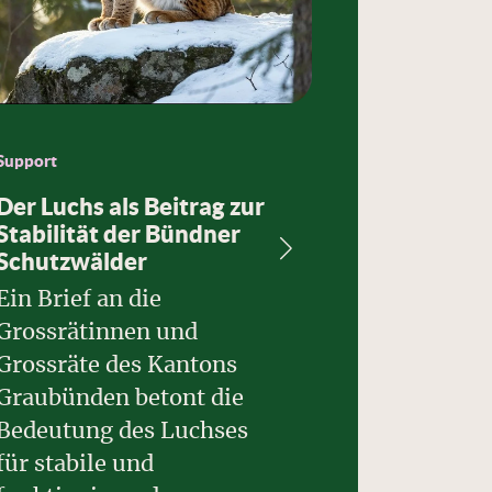
Support
gefällt uns
Der Luchs als Beitrag zur
Wiederein
Stabilität der Bündner
Atomkraf
Schutzwälder
Ständerät
Ein Brief an die
Geisterbe
Grossrätinnen und
Kalkül?
Grossräte des Kantons
Auf den T
Graubünden betont die
Jahre nac
Bedeutung des Luchses
Katastrop
für stabile und
Fukushima