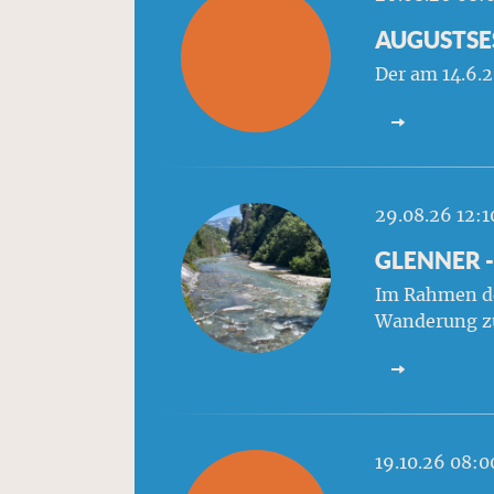
AUGUSTSES
Der am 14.6.2
29.08.26 12:1
GLENNER -
Im Rahmen de
Wanderung zu
19.10.26 08: