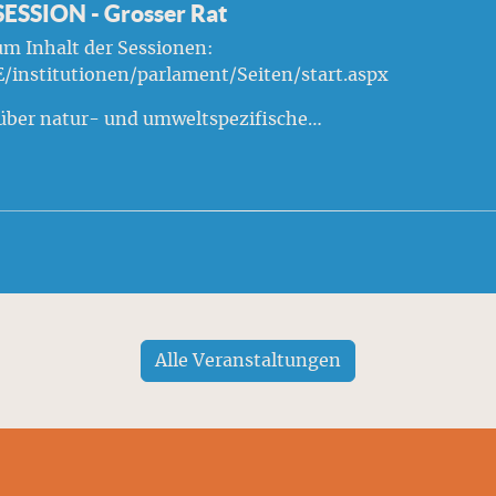
SSION - Grosser Rat
um Inhalt der Sessionen:
/institutionen/parlament/Seiten/start.aspx
über natur- und umweltspezifische…
Alle Veranstaltungen